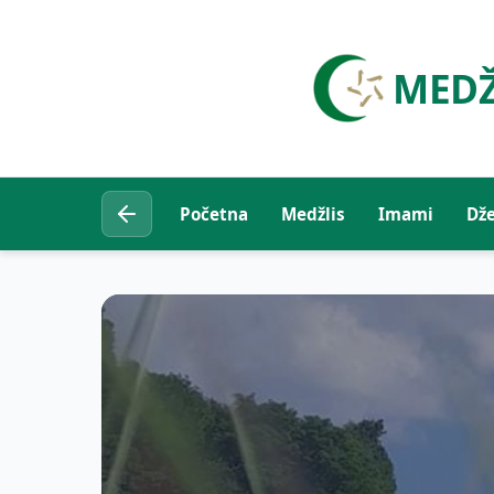
MEDŽ
Početna
Medžlis
Imami
Dž