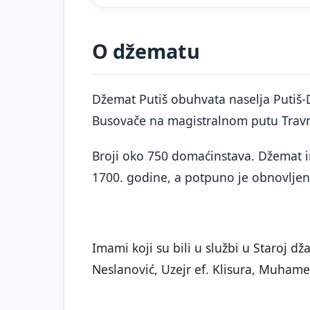
O džematu
Džemat Putiš obuhvata naselja Putiš-Dv
Busovače na magistralnom putu Travni
Broji oko 750 domaćinstava. Džemat im
1700. godine, a potpuno je obnovljen
Imami koji su bili u službi u Staroj dž
Neslanović, Uzejr ef. Klisura, Muhame