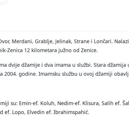
or, Merdani, Grablje, Jelinak, Strane i Lončari. Nalaz
k-Zenica 12 kilometara južno od Zenice.
a dvije džamije i dva imama u službi. Stara džamija u
a 2004. godine. Imamsku službu u ovoj džamiji obavlj
amiji su: Emin-ef. Koluh, Nedim-ef. Klisura, Salih ef. 
d ef. Lopo, Elvedin ef. Ibrahimspahić.